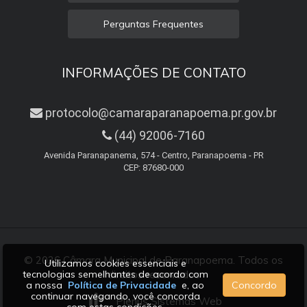
Perguntas Frequentes
INFORMAÇÕES DE CONTATO
protocolo@camaraparanapoema.pr.gov.br
(44) 92006-7160
Avenida Paranapanema, 574 - Centro, Paranapoema - PR
CEP: 87680-000
© 2026 Câmara Municipal de Paranapoema. Todos os
Utilizamos cookies essenciais e
tecnologias semelhantes de acordo com
direitos reservados
a nossa
Política de Privacidade
e, ao
Concordo
continuar navegando, você concorda
Plenus Sistemas Web