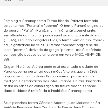
Início
História
Etimologia. Paranapoema Termo híbrido. Palavra formada
pelos termos "Paraná" e "poema". O termo Paraná origina-se
do guarani "Pa'ra", (Pará)...mar + "nã (anã)"...semelhante:
semelhante ao mar, rio grande igual ao mar, parente do mar
(FF, AN), segundo Gonçalves Dias, o termo vem do tupi, "pará-
nã", significando rio veloz.. O termo "poema" origina-se do
latim "poema", derivado do grego "poiema -atos", definindo
composição poética ou uma obra em verso (AGC, ABHF, OB,
SB).
Origem Histórica. A área onde está assentada a cidade de
Paranapoema pertencia aos irmãos Vitorelli, que em 1952
organizaram a Imobiliária Paranapoema, procedendo à
medição e demarcação dos lotes urbanos e rurais, lançando
assim as bases de colonização da futura cidade. O nome
dado à cidade é referência à Imobiliária Paranapoema.
Seus pioneiros foram Cândido Adorno, Justo Mariano de Sá,
Antônio Frederico, José Cordeiro de Souza, José Estevam de