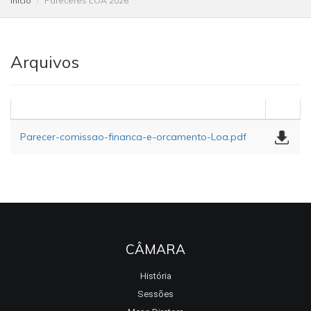
Início
Pareceres LOA 2026
Arquivos
Parecer-comissao-financa-e-orcamento-Loa.pdf
CÂMARA
História
Sessões