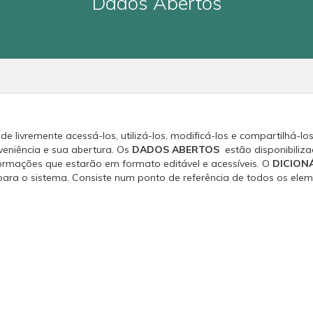
Dados Abertos
livremente acessá-los, utilizá-los, modificá-los e compartilhá-los 
veniência e sua abertura. Os
DADOS ABERTOS
estão disponibiliz
nformações que estarão em formato editável e acessíveis. O
DICION
para o sistema. Consiste num ponto de referência de todos os ele