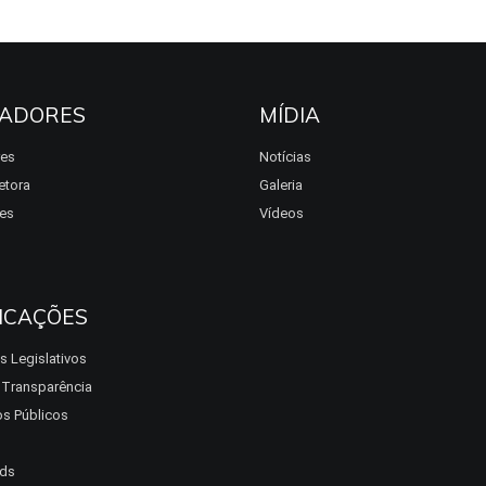
ADORES
MÍDIA
res
Notícias
etora
Galeria
es
Vídeos
ICAÇÕES
s Legislativos
a Transparência
s Públicos
ds