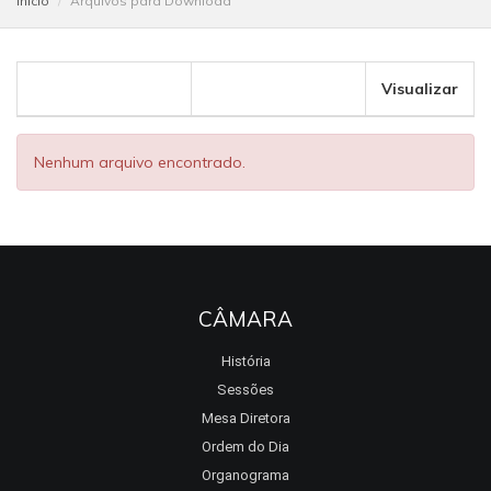
Início
Arquivos para Download
Visualizar
Nenhum arquivo encontrado.
CÂMARA
História
Sessões
Mesa Diretora
Ordem do Dia
Organograma