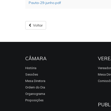
Pauta-29-junho.pdf
Voltar
CÂMARA
VERE
História
Vereado
Sessões
Mesa Dir
Mesa Diretora
Comissõ
Ordem do Dia
Organograma
Proposições
PUBL